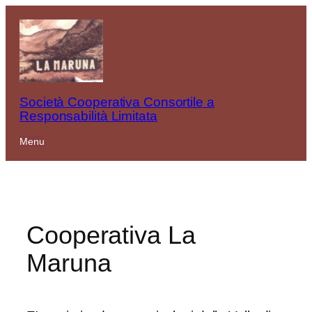
Vai
al
contenuto
Società Cooperativa Consortile a
Responsabilità Limitata
Menu
Cooperativa La
Maruna